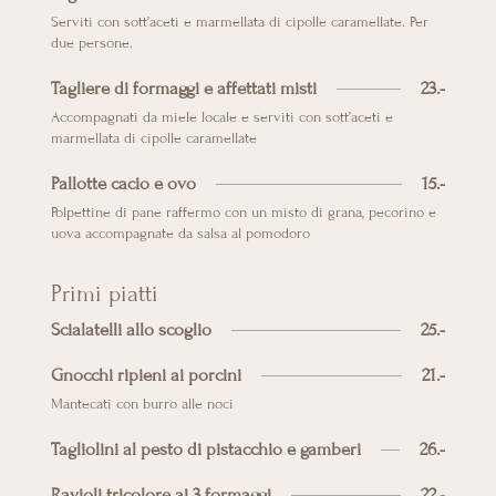
Serviti con sott’aceti e marmellata di cipolle caramellate. Per
due persone.
Tagliere di formaggi e affettati misti
23.-
Accompagnati da miele locale e serviti con sott’aceti e
marmellata di cipolle caramellate
Pallotte cacio e ovo
15.-
Polpettine di pane raffermo con un misto di grana, pecorino e
uova accompagnate da salsa al pomodoro
Primi piatti
Scialatelli allo scoglio
25.-
Gnocchi ripieni ai porcini
21.-
Mantecati con burro alle noci
Tagliolini al pesto di pistacchio e gamberi
26.-
Ravioli tricolore ai 3 formaggi
22.-