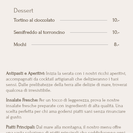
Dessert
Tortino al cioccolato
10.-
Semifreddo al torroncino
10.-
Mochi
8.-
Antipasti e Aperitivi:
Inizia la serata con i nostri ricchi aperitivi,
accompagnati da cocktail artigianali che delizieranno i tuoi
sensi. Dalle prelibatezze della terra alle delizie di mare, troverai
qualcosa di irresistibile.
Insalate Fresche:
Per un tocco di leggerezza, prova le nostre
insalate fresche preparate con ingredienti di alta qualità. Una
scelta perfetta per chi ama godersi piatti sani senza rinunciare
al gusto.
Piatti Principali:
Dal mare alla montagna, il nostro menu offre
una vasta selezione di piatti principali che soddisferanno ogni