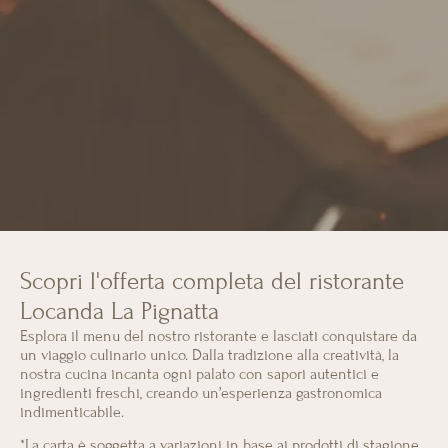
Scopri l'offerta completa del ristorante
Locanda La Pignatta
Esplora il menu del nostro ristorante e lasciati conquistare da
un viaggio culinario unico. Dalla tradizione alla creatività, la
nostra cucina incanta ogni palato con sapori autentici e
ingredienti freschi, creando un’esperienza gastronomica
indimenticabile.
*La carta è soggetta a variazioni in base ai prodotti di stagione